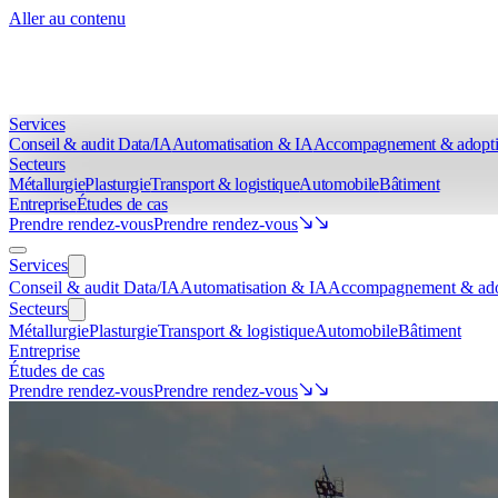
Aller au contenu
Services
Conseil & audit Data/IA
Automatisation & IA
Accompagnement & adopt
Secteurs
Métallurgie
Plasturgie
Transport & logistique
Automobile
Bâtiment
Entreprise
Études de cas
Prendre rendez-vous
Prendre rendez-vous
Services
Conseil & audit Data/IA
Automatisation & IA
Accompagnement & ado
Secteurs
Métallurgie
Plasturgie
Transport & logistique
Automobile
Bâtiment
Entreprise
Études de cas
Prendre rendez-vous
Prendre rendez-vous