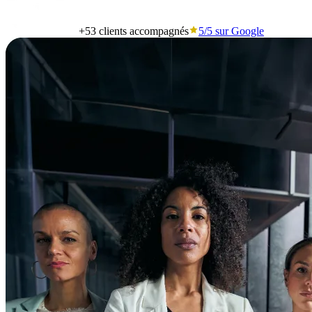
+53
clients accompagnés
5/5
sur Google