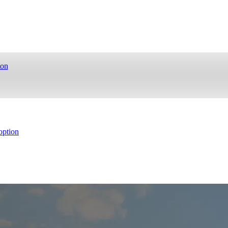
ion
ption