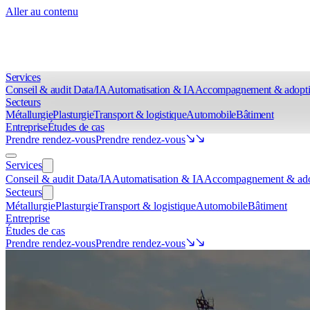
Aller au contenu
Services
Conseil & audit Data/IA
Automatisation & IA
Accompagnement & adopt
Secteurs
Métallurgie
Plasturgie
Transport & logistique
Automobile
Bâtiment
Entreprise
Études de cas
Prendre rendez-vous
Prendre rendez-vous
Services
Conseil & audit Data/IA
Automatisation & IA
Accompagnement & ado
Secteurs
Métallurgie
Plasturgie
Transport & logistique
Automobile
Bâtiment
Entreprise
Études de cas
Prendre rendez-vous
Prendre rendez-vous