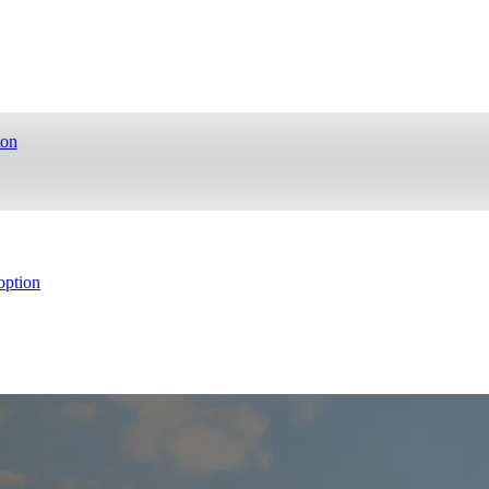
ion
ption