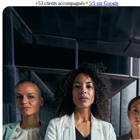
+53
clients accompagnés
5/5
sur Google