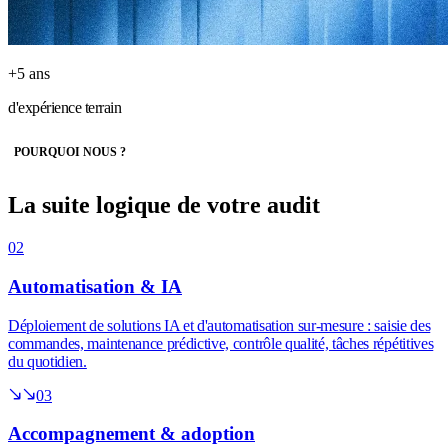
+5 ans
d'expérience terrain
POURQUOI NOUS ?
La suite logique de
votre audit
02
Automatisation & IA
Déploiement de solutions IA et d'automatisation sur-mesure : saisie des
commandes, maintenance prédictive, contrôle qualité, tâches répétitives
du quotidien.
03
Accompagnement & adoption