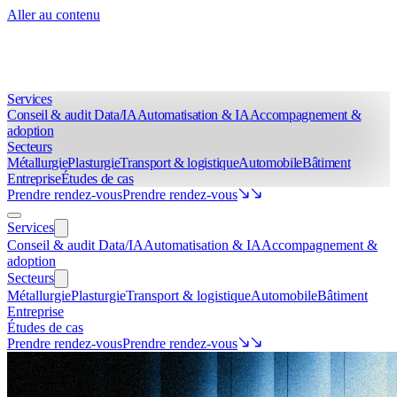
Aller au contenu
Services
Conseil & audit Data/IA
Automatisation & IA
Accompagnement &
adoption
Secteurs
Métallurgie
Plasturgie
Transport & logistique
Automobile
Bâtiment
Entreprise
Études de cas
Prendre rendez-vous
Prendre rendez-vous
Services
Conseil & audit Data/IA
Automatisation & IA
Accompagnement &
adoption
Secteurs
Métallurgie
Plasturgie
Transport & logistique
Automobile
Bâtiment
Entreprise
Études de cas
Prendre rendez-vous
Prendre rendez-vous