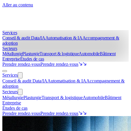
Aller au contenu
Services
Conseil & audit Data/IA
Automatisation & IA
Accompagnement &
adoption
Secteurs
Métallurgie
Plasturgie
Transport & logistique
Automobile
Bâtiment
Entreprise
Études de cas
Prendre rendez-vous
Prendre rendez-vous
Services
Conseil & audit Data/IA
Automatisation & IA
Accompagnement &
adoption
Secteurs
Métallurgie
Plasturgie
Transport & logistique
Automobile
Bâtiment
Entreprise
Études de cas
Prendre rendez-vous
Prendre rendez-vous