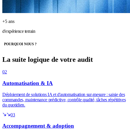
+5 ans
d'expérience terrain
POURQUOI NOUS ?
La suite logique de
votre audit
02
Automatisation & IA
Déploiement de solutions IA et d'automatisation sur-mesure : saisie des
commandes, maintenance prédictive, contrôle qualité, tâches répétitives
du quotidien.
03
Accompagnement & adoption